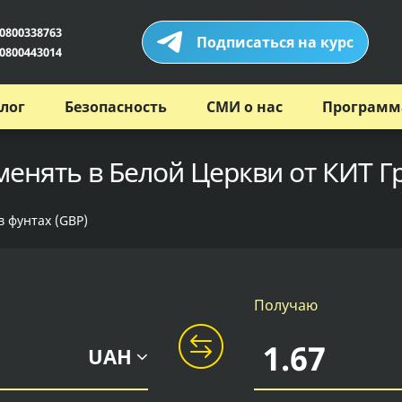
0800338763
Подписаться на курс
0800443014
лог
Безопасность
СМИ о нас
Программ
менять в Белой Церкви от КИТ Г
в фунтах (GBP)
Получаю
UAH