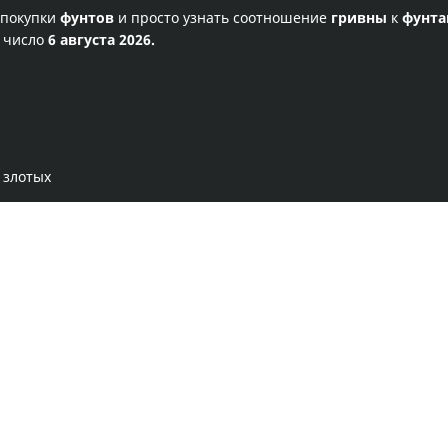
 покупки
фунтов
и просто узнать соотношение
гривны
к
фунт
е число
6 августа 2026.
 злотых
Правила сервиса
Политика конфиденциальности
Банковское золото