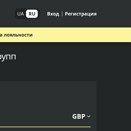
UA
RU
Вход
Регистрация
а лояльности
рупп
GBP