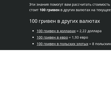
Эти знания помогут вам рассчитать стоимость
стоит
100 гривен
в других валютах на текуще
100 гривен в других валютах
100 гривен в долларах
= 2,22 доллара
100 гривен в евро
= 1,93 евро
100 гривен в польских злотых
= 8 польских