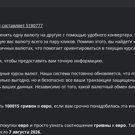
) составляет 5180777
менять одну валюту на другую с помощью удобного конвертера
 вас валюту всего за пару кликов. Помимо этого, вы найдете 
ичных валютах, что помогает ориентироваться в текущих кур
и, чтобы предоставить вам точную информацию.
одные курсы валют. Наша система постоянно обновляется, что 
олько выгодно, но и безопасно: все ваши транзакции защищен
ваших данных. Независимо от того, какой валютный обмен вам
сть
100015 гривен
в
евро
, если вам срочно понадобилась эта и
 покупки
евро
и просто узнать соотношение
гривны
к
евро
. Та
исло
7 августа 2026.