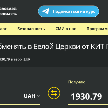
0800338763
Подписаться на курс
0800443014
лог
Безопасность
СМИ о нас
Программ
бменять в Белой Церкви от КИТ 
30,79 в евро (EUR)
Получаю
UAH