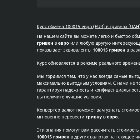
Курс обмена 100015 евро (EUR) в гривнах (UAH
На нашем сайте вы можете легко и быстро об
гривен
в
евро
или любую другую интересующую
показывает эквиваленты
100015 гривен
в разл
Курс обновляется в режиме реального времен
Мы гордимся тем, что у нас всегда самые выг
максимально выгодным условиям. С нами не т
гарантируя надежность и конфиденциальность 
вы получите лучшие условия.
Конвертер валют поможет вам узнать стоимо
мгновенно перевести
гривну
в
евро
.
Эти знания помогут вам рассчитать стоимость
100015 гривен
в других валютах на текущее ч