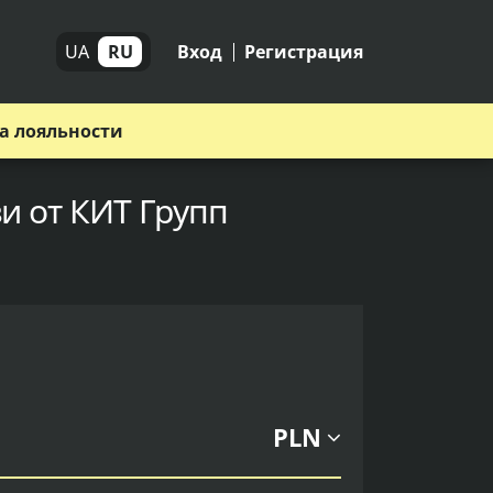
UA
RU
Вход
Регистрация
а лояльности
и от КИТ Групп
PLN