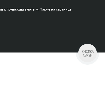
ны
к
польским злотым
. Также на странице
КНОПКА
СВЯЗИ