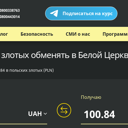
0800338763
Подписаться на курс
0800443014
лог
Безопасность
СМИ о нас
Программ
 злотых обменять в Белой Церкв
84 в польских злотых (PLN)
Получаю
UAH