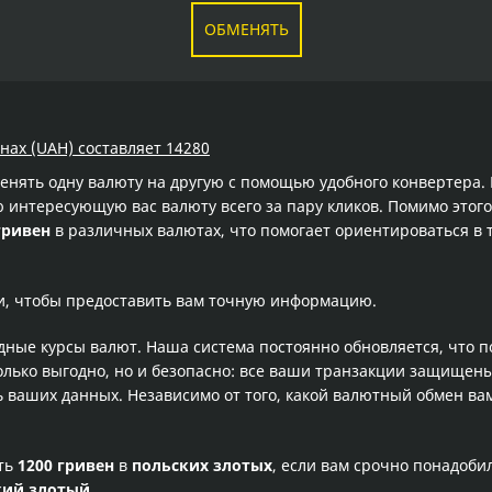
ОБМЕНЯТЬ
внах (UAH) составляет 14280
менять одну валюту на другую с помощью удобного конвертера
интересующую вас валюту всего за пару кликов. Помимо этого
гривен
в различных валютах, что помогает ориентироваться в 
и, чтобы предоставить вам точную информацию.
одные курсы валют. Наша система постоянно обновляется, что 
олько выгодно, но и безопасно: все ваши транзакции защищен
ваших данных. Независимо от того, какой валютный обмен вам
сть
1200 гривен
в
польских злотых
, если вам срочно понадоби
кий злотый
.