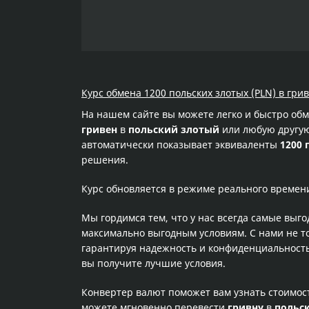
Курс обмена 1200 польских злотых (PLN) в гри
На нашем сайте вы можете легко и быстро об
гривен
в
польский злотый
или любую другую 
автоматически показывает эквиваленты
1200 
решения.
Курс обновляется в режиме реального времен
Мы гордимся тем, что у нас всегда самые выг
максимально выгодным условиям. С нами не т
гарантируя надежность и конфиденциальность 
вы получите лучшие условия.
Конвертер валют поможет вам узнать стоимо
можете мгновенно перевести
гривну
в
польс