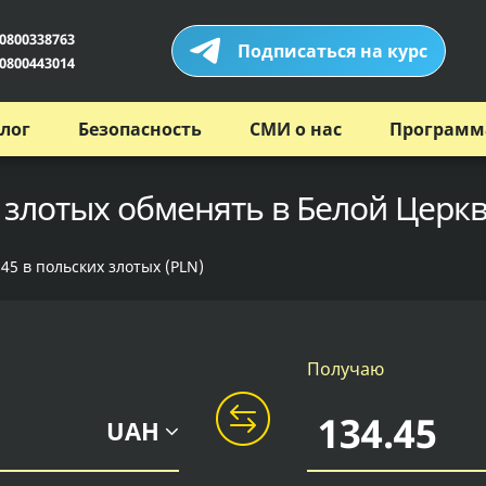
0800338763
Подписаться на курс
0800443014
лог
Безопасность
СМИ о нас
Программ
 злотых обменять в Белой Церкв
45 в польских злотых (PLN)
Получаю
UAH