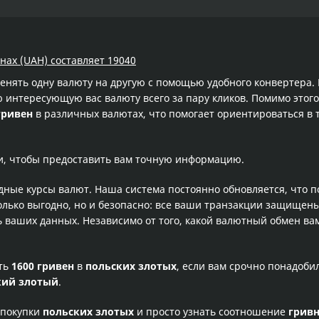
внах (UAH) составляет 19040
менять одну валюту на другую с помощью удобного конвертера
интересующую вас валюту всего за пару кликов. Помимо этого
гривен
в различных валютах, что помогает ориентироваться в 
и, чтобы предоставить вам точную информацию.
одные курсы валют. Наша система постоянно обновляется, что 
олько выгодно, но и безопасно: все ваши транзакции защищен
ваших данных. Независимо от того, какой валютный обмен вам
сть
1600 гривен
в
польских злотых
, если вам срочно понадоби
кий злотый
.
 покупки
польских злотых
и просто узнать соотношение
грив