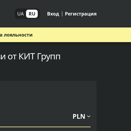
UA
RU
Вход
Регистрация
а лояльности
и от КИТ Групп
PLN