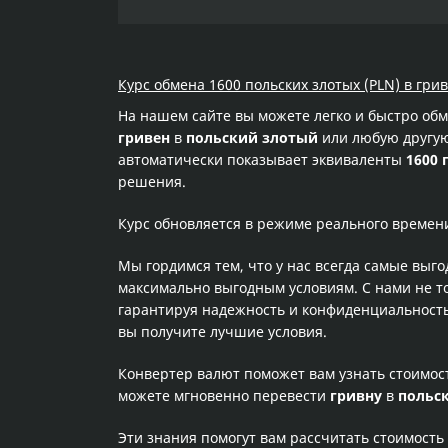
Курс обмена 1600 польских злотых (PLN) в гри
На нашем сайте вы можете легко и быстро об
гривен
в
польский злотый
или любую другую 
автоматически показывает эквиваленты
1600 
решения.
Курс обновляется в режиме реального времен
Мы гордимся тем, что у нас всегда самые выг
максимально выгодным условиям. С нами не т
гарантируя надежность и конфиденциальность 
вы получите лучшие условия.
Конвертер валют поможет вам узнать стоимо
можете мгновенно перевести
гривну
в
польс
Эти знания помогут вам рассчитать стоимость