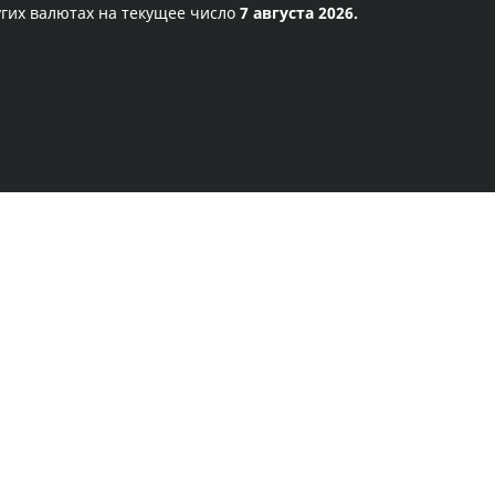
гих валютах на текущее число
7 августа 2026.
Правила сервиса
Политика конфиденциальности
Банковское золото