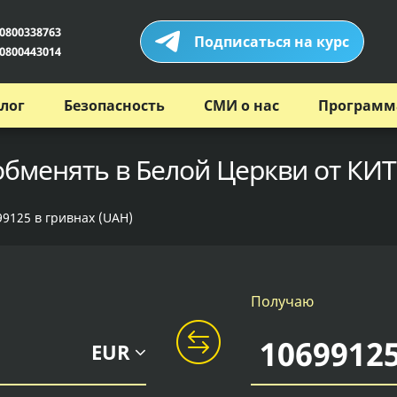
0800338763
Подписаться на курс
0800443014
лог
Безопасность
СМИ о нас
Программ
обменять в Белой Церкви от КИТ
99125 в гривнах (UAH)
Получаю
EUR