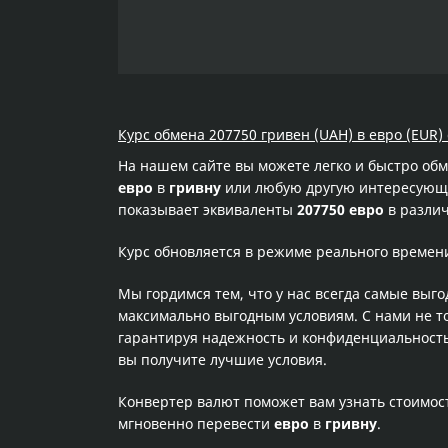
Курс обмена 207750 гривен (UAH) в евро (EUR) 
На нашем сайте вы можете легко и быстро об
евро
в
гривну
или любую другую интересующую
показывает эквиваленты
207750 евро
в различ
Курс обновляется в режиме реального времен
Мы гордимся тем, что у нас всегда самые выг
максимально выгодным условиям. С нами не т
гарантируя надежность и конфиденциальность 
вы получите лучшие условия.
Конвертер валют поможет вам узнать стоимо
мгновенно перевести
евро
в
гривну
.