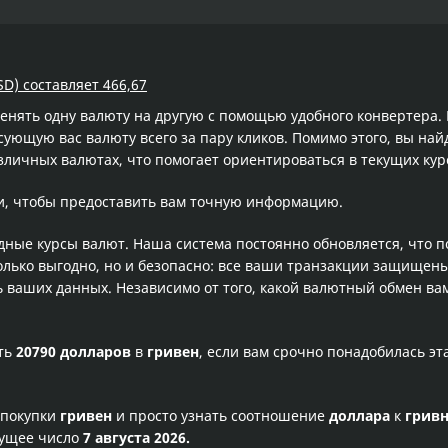
SD) составляет 466,67
менять одну валюту на другую с помощью удобного конвертера
ющую вас валюту всего за пару кликов. Помимо этого, вы най
зличных валютах, что помогает ориентироваться в текущих ку
и, чтобы предоставить вам точную информацию.
одные курсы валют. Наша система постоянно обновляется, что 
олько выгодно, но и безопасно: все ваши транзакции защищен
ваших данных. Независимо от того, какой валютный обмен вам
сть
20790 долларов
в
гривен
, если вам срочно понадобилась э
 покупки
гривен
и просто узнать соотношение
доллара
к
грив
кущее число
7 августа 2026.