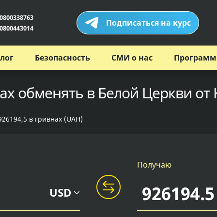
0800338763
Подписаться на курс
0800443014
лог
Безопасность
СМИ о нас
Программ
ах обменять в Белой Церкви от
926194,5 в гривнах (UAH)
Получаю
USD