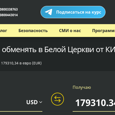
0800338763
Подписаться на курс
0800443014
лог
Безопасность
СМИ о нас
Программ
 обменять в Белой Церкви от К
 179310,34 в евро (EUR)
Получаю
USD