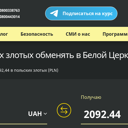
0800338763
Подписаться на курс
0800443014
лог
Безопасность
СМИ о нас
Программ
х злотых обменять в Белой Церк
2,44 в польских злотых (PLN)
Получаю
UAH