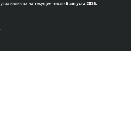
ругих валютах на текущее число
6 августа 2026.
в
Правила сервиса
Политика конфиденциальности
Банковское золото