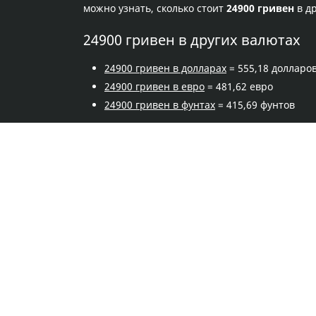
можно узнать, сколько стоит
24900 гривен
в д
24900 гривен в других валютах
24900 гривен в долларах
= 555,18 долларо
24900 гривен в евро
= 481,62 евро
24900 гривен в фунтах
= 415,69 фунтов