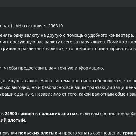
ивнах (UAH) составляет 296310
менять одну валюту на другую с помощью удобного конвертера
интересующую вас валюту всего за пару кликов. Помимо этого
 гривен
в различных валютах, что помогает ориентироваться в
и, чтобы предоставить вам точную информацию.
одные курсы валют. Наша система постоянно обновляется, что 
олько выгодно, но и безопасно: все ваши транзакции защищен
ваших данных. Независимо от того, какой валютный обмен вам
сть
24900 гривен
в
польских злотых
, если вам срочно понадоб
кий злотый
.
 покупки
польских злотых
и просто узнать соотношение
грив