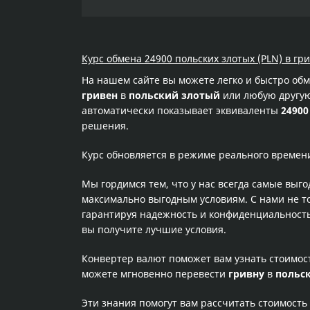
Курс обмена 24900 польских злотых (PLN) в гр
На нашем сайте вы можете легко и быстро об
гривен
в
польский злотый
или любую другую 
автоматически показывает эквиваленты
24900
решения.
Курс обновляется в режиме реального времен
Мы гордимся тем, что у нас всегда самые выг
максимально выгодным условиям. С нами не т
гарантируя надежность и конфиденциальность 
вы получите лучшие условия.
Конвертер валют поможет вам узнать стоимо
можете мгновенно перевести
гривну
в
польс
Эти знания помогут вам рассчитать стоимость