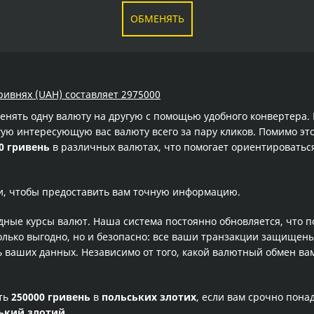
ОБМЕНЯТЬ
гривнях (UAH) составляет 2975000
менять одну валюту на другую с помощью удобного конвертера
ую интересующую вас валюту всего за пару кликов. Помимо это
0 гривень
в различных валютах, что помогает ориентироватьс
и, чтобы предоставить вам точную информацию.
одные курсы валют. Наша система постоянно обновляется, что 
олько выгодно, но и безопасно: все ваши транзакции защищен
ваших данных. Независимо от того, какой валютный обмен вам
сть
250000 гривень
в
польських злотих
, если вам срочно пон
ький злотий
.