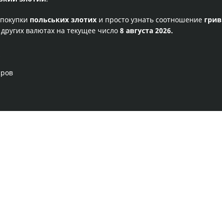
 покупки
польських злотих
и просто узнать соотношение
грив
 других валютах на текущее число
8 августа 2026.
х
аров
Правила сервиса
Политика конфиденциальности