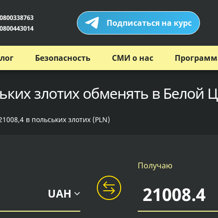
0800338763
Подписаться на курс
0800443014
лог
Безопасность
СМИ о нас
Программ
ьких злотих обменять в Белой Ц
1008,4 в польських злотих (PLN)
Получаю
UAH