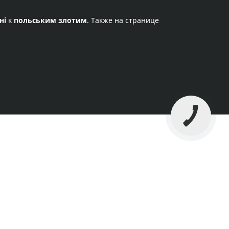
ні
к
польським злотим
. Также на странице