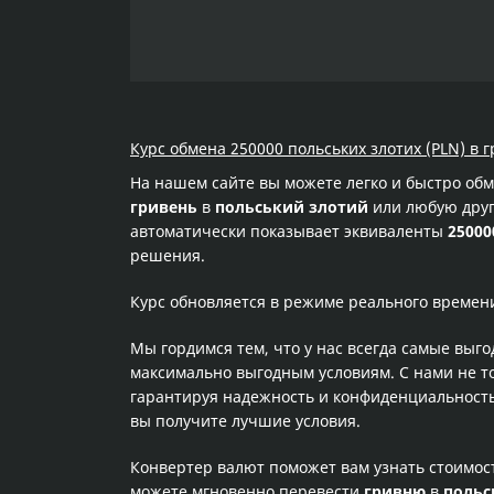
Курс обмена 250000 польських злотих (PLN) в 
На нашем сайте вы можете легко и быстро об
гривень
в
польський злотий
или любую друг
автоматически показывает эквиваленты
25000
решения.
Курс обновляется в режиме реального времен
Мы гордимся тем, что у нас всегда самые выг
максимально выгодным условиям. С нами не т
гарантируя надежность и конфиденциальность 
вы получите лучшие условия.
Конвертер валют поможет вам узнать стоимо
можете мгновенно перевести
гривню
в
польс