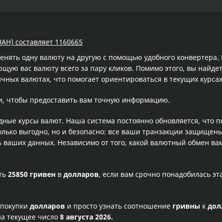
UAH) составляет 1160665
менять одну валюту на другую с помощью удобного конвертера
ую вас валюту всего за пару кликов. Помимо этого, вы найдет
чных валютах, что помогает ориентироваться в текущих курс
и, чтобы предоставить вам точную информацию.
одные курсы валют. Наша система постоянно обновляется, что 
олько выгодно, но и безопасно: все ваши транзакции защищен
ваших данных. Независимо от того, какой валютный обмен вам
сть
25850 гривен
в
долларов
, если вам срочно понадобилась э
 покупки
долларов
и просто узнать соотношение
гривны
к
дол
на текущее число
8 августа 2026.