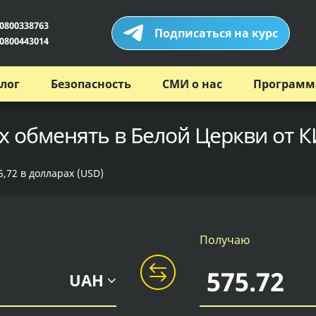
0800338763
Подписаться на курс
0800443014
лог
Безопасность
СМИ о нас
Программ
х обменять в Белой Церкви от К
5,72 в долларах (USD)
Получаю
UAH