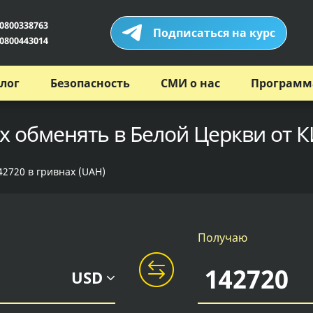
0800338763
Подписаться на курс
0800443014
лог
Безопасность
СМИ о нас
Программ
х обменять в Белой Церкви от 
42720 в гривнах (UAH)
Получаю
USD