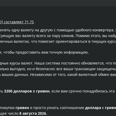
) составляет 71,75
менять одну валюту на другую с помощью удобного конвертера
ющую вас валюту всего за пару кликов. Помимо этого, вы най
личных валютах, что помогает ориентироваться в текущих кур
и, чтобы предоставить вам точную информацию.
одные курсы валют. Наша система постоянно обновляется, что 
олько выгодно, но и безопасно: все ваши транзакции защищен
ваших данных. Независимо от того, какой валютный обмен вам
сть
3200 долларов
в
гривен
, если вам срочно понадобилась эт
 покупки
гривен
и просто узнать соотношение
доллара
к
грив
ущее число
8 августа 2026.