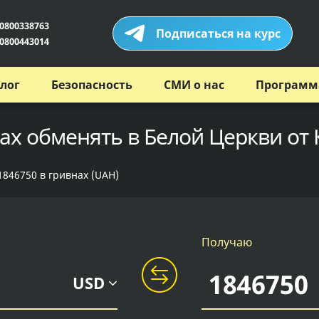
0800338763
Подписаться на курс
0800443014
лог
Безопасность
СМИ о нас
Программ
ах обменять в Белой Церкви от
1846750 в гривнах (UAH)
Получаю
USD