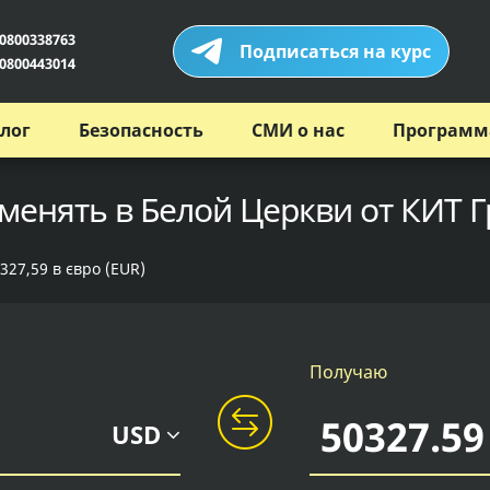
0800338763
Подписаться на курс
0800443014
лог
Безопасность
СМИ о нас
Программ
бменять в Белой Церкви от КИТ 
327,59 в євро (EUR)
Получаю
USD