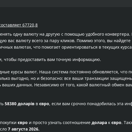
составляет 67720,8
менять одну валюту на другую с помощью удобного конвертера
 вас валюту всего за пару кликов. Помимо этого, вы найдете
ичных валютах, что помогает ориентироваться в текущих курс
и, чтобы предоставить вам точную информацию.
одные курсы валют. Наша система постоянно обновляется, что 
олько выгодно, но и безопасно: все ваши транзакции защищен
ваших данных. Независимо от того, какой валютный обмен вам
сть
58380 доларів
в
євро
, если вам срочно понадобилась эта и
 покупки
євро
и просто узнать соотношение
долара
к
євро
. Та
исло
7 августа 2026.