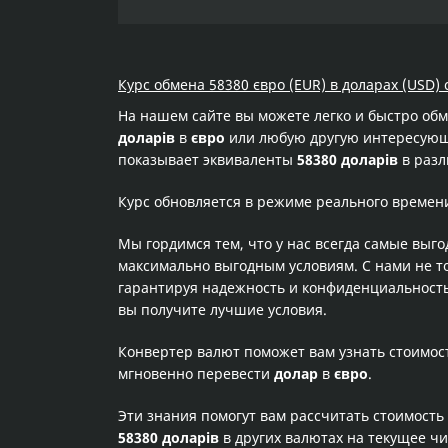
Курс обмена 58380 євро (EUR) в доларах (USD) 
На нашем сайте вы можете легко и быстро об
доларів
в
євро
или любую другую интересующую
показывает эквиваленты
58380 доларів
в разл
Курс обновляется в режиме реального времен
Мы гордимся тем, что у нас всегда самые выг
максимально выгодным условиям. С нами не т
гарантируя надежность и конфиденциальность 
вы получите лучшие условия.
Конвертер валют поможет вам узнать стоимо
мгновенно перевести
долар
в
євро
.
Эти знания помогут вам рассчитать стоимость
58380 доларів
в других валютах на текущее ч