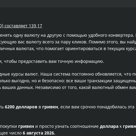
) составляет 139,17
менять одну валюту на другую с помощью удобного конвертера
ющую вас валюту всего за пару кликов. Помимо этого, вы най
личных валютах, что помогает ориентироваться в текущих кур
и, чтобы предоставить вам точную информацию.
одные курсы валют. Наша система постоянно обновляется, что 
олько выгодно, но и безопасно: все ваши транзакции защищен
ваших данных. Независимо от того, какой валютный обмен вам
сть
6200 долларов
в
гривен
, если вам срочно понадобилась эт
 покупки
гривен
и просто узнать соотношение
доллара
к
грив
ущее число
6 августа 2026.