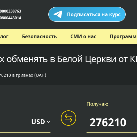
0800338763
Подписаться на курс
0800443014
лог
Безопасность
СМИ о нас
Программ
х обменять в Белой Церкви от 
76210 в гривнах (UAH)
Получаю
USD