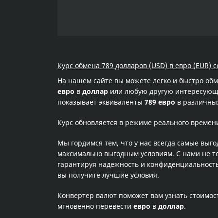
Курс обмена 789 долларов (USD) в евро (EUR) с
На нашем сайте вы можете легко и быстро об
евро
в
доллар
или любую другую интересующую
показывает эквиваленты
789 евро
в различных
Курс обновляется в режиме реального времен
Мы гордимся тем, что у нас всегда самые выг
максимально выгодным условиям. С нами не т
гарантируя надежность и конфиденциальность 
вы получите лучшие условия.
Конвертер валют поможет вам узнать стоимо
мгновенно перевести
евро
в
доллар
.