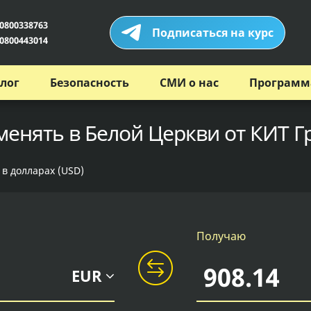
0800338763
Подписаться на курс
0800443014
лог
Безопасность
СМИ о нас
Программ
менять в Белой Церкви от КИТ Г
 в долларах (USD)
Получаю
EUR