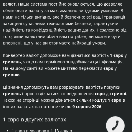
валют. Наша система постійно оновлюється, що дозволяє
обмінювати валюту за максимально вигідними умовами. З
нами не тільки вигідно, але й безпечно: всі ваші транзакції
захищені сучасними технологіями безпеки, гарантуючи
надійність та конфіденційність ваших даних. Незалежно від
того, який валютний обмін вам потрібен, ви можете бути
впевнені, що у нас ви отримаєте найкращі умови.
Конвертер валют допоможе вам дізнатися вартість
1 євро
у
гривень
, якщо вам терміново знадобилася ця інформація.
На нашому сайті ви можете миттєво перекласти
євро
у
гривню
.
Ці знання допоможуть вам розрахувати вартість покупки
гривень
і просто дізнатися співвідношення
євро
до
гривні
.
Також на сторінці можна дізнатися скільки коштує
1 євро
в
інших валютах на поточне число
9 серпня 2026
.
1 євро в других валютах
1 євро в доларах
= 1,13 долар