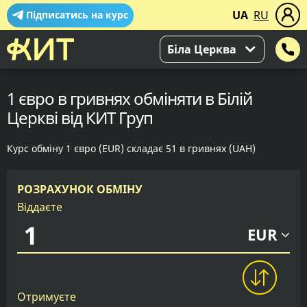
UA
RU
Підписатись на курс
Біла Церква
1 євро в гривнях обміняти в Білій
Церкві від КИТ Груп
Курс обміну 1 євро (EUR) складає 51 в гривнях (UAH)
РОЗРАХУНОК ОБМІНУ
Віддаєте
EUR
Отримуєте