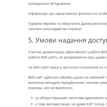
громадських об'єднаннях.
Інформація, що характеризує фізіологічні особ
Терміни обробки та зберігання Даних визначаю
чинного законодавства України.
5. Умови надання досту
З метою демонстрації ефективності роботи Ве
роботи Веб-сайту, не розкриваючи при цьому 
На Веб-сайті можуть міститися посилання на с
Веб-сайт здійснює обробку даних на законній 
винятком випадків передбачених чинним закон
зокрема, але не виключно:
за обґрунтованими запитами державних орг
у тому випадку якщо, на думку КИТ Group, 