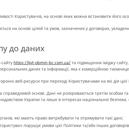
ливості Користувачів, на основі яких можна встановити його осо
ться на основі цілей та умов, зазначених у договорах, укладен
пу до даних
б-сайту
https://kyt-obmin-bc.com.ua/
та підвищення іміджу сайту
персональних даних та інформації, яка є комерційною таємниц
торонні веб-ресурси при переході Користувачами на які дія ціє
та справедливій основі. Дані не розкриваються третім особам т
одавством України та лише в інтересах національної безпеки, 
анів, які мають право витребувати та отримувати такі дані;
Користувач порушує умови цієї Політики та/або інших договорів