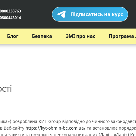
0800338763
Підписатись на курс
0800443014
Блог
Безпека
ЗМІ про нас
Програма 
сті
літика») розроблена КИТ Group відповідно до чинного законодавст
в Веб-сайту
https://kyt-obmin-bc.com.ua/
та встановлює порядок
ння захисту та розкриття персональних даних (Далі – «Дані») К