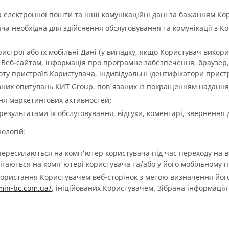
а електронної пошти та інші комунікаційні дані за бажанням Ко
ча необхідна для здійснення обслуговування та комунікації з К
строї або їх мобільні Дані (у випадку, якщо Користувач викорис
я Веб-сайтом, інформація про програмне забезпечення, браузер
ту пристроїв Користувача, індивідуальні ідентифікатори пристр
ізних опитувань КИТ Group, пов'язаних із покращенням надання
ня маркетингових активностей;
зультатами їх обслуговування, відгуки, коментарі, звернення до
ологій:
 пересилаються на комп'ютер користувача під час переходу на в
ігаються на комп'ютері користувача та/або у його мобільному п
користання Користувачем веб-сторінок з метою визначення його
bmin-bc.com.ua/
, ініційованих Користувачем. Зібрана інформація 