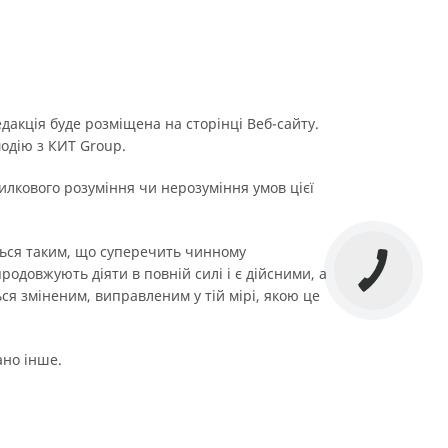
дакція буде розміщена на сторінці Веб-сайту.
модію з КИТ Group.
милкового розуміння чи нерозуміння умов цієї
ється таким, що суперечить чинному
КНОПКА
одовжують діяти в повній силі і є дійсними, а
ЗВ'ЯЗКУ
ся зміненим, виправленим у тій мірі, якою це
ано інше.