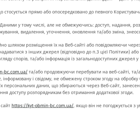
о стосується прямо або опосередковано до певного Користувача (
з Даними у тому числі, але не обмежуючись: доступ, надання, р
окування, видалення, уточнення, оновлення та/або зміна, знео
ійно шляхом розміщення їх на Веб-сайті або повідомляючи через
адаватися з інших джерел (відповідно до п.3 цієї Політики) або
згляду спорів, та/або інформація із загальнодоступних джерел у
in-bc.com.ua/
та/або продовжуючи перебувати на веб-сайті, та/аб
, інформовану і свідому, не обмежену строком згоду на обробк
їх персональних даних, що збираються через Веб-сайт, занесен
ння доступу розпорядникам без отримання додаткової згоди.
 сайт
https://kyt-obmin-bc.com.ua/
, якщо він не погоджується з у