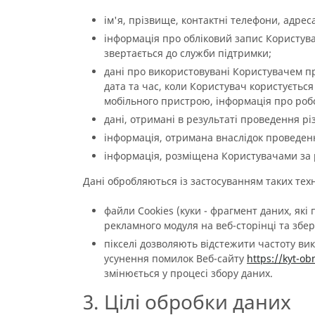
ім'я, прізвище, контактні телефони, адрес
інформація про обліковий запис Користува
звертається до служби підтримки;
дані про використовувані Користувачем при
дата та час, коли Користувач користуєтьс
мобільного пристрою, інформація про робо
дані, отримані в результаті проведення р
інформація, отримана внаслідок проведен
інформація, розміщена Користувачами за ре
Дані обробляються із застосуванням таких техн
файли Cookies (куки - фрагмент даних, які
рекламного модуля на веб-сторінці та збер
пікселі дозволяють відстежити частоту ви
усунення помилок Веб-сайту
https://kyt-o
змінюється у процесі збору даних.
3. Цілі обробки даних