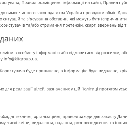
стувача, Правил розміщення інформації на сайті, Правил публік
 до вимог чинного законодавства України проводити обмін Да
 ситуацій та з'ясування обставин, які можуть бути/спричинит
ристувачів та/або отримання претензій, скарг, звернень від тр
 даних
 зміни в особисту інформацію або відмовитися від розсилки, аб
 info@kitgroup.ua.
Користувача буде припинено, а інформацію буде видалено, крім
х для реалізації цілей, зазначених у цій Політиці протягом усьо
обхідні технічні, організаційні, правові заходи для захисту Дан
тому числі зміни, видалення, надання, розповсюдження та інших