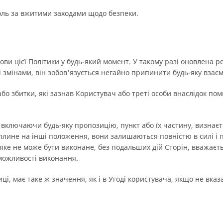
роль за вжитими заходами щодо безпеки.
и цієї Політики у будь-який момент. У такому разі оновлена ре
і змінами, він зобов'язується негайно припинити будь-яку взає
або збитки, які зазнав Користувач або треті особи внаслідок по
и, включаючи будь-яку пропозицію, пункт або їх частину, визна
плине на інші положення, вони залишаються повністю в силі і пр
яке не може бути виконане, без подальших дій Сторін, вважаєть
 можливості виконання.
ці, має таке ж значення, як і в Угоді користувача, якщо не вказ