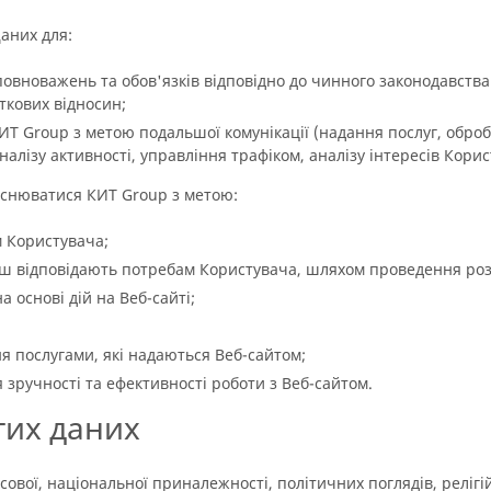
аних для:
повноважень та обов'язків відповідно до чинного законодавства
ткових відносин;
КИТ Group з метою подальшої комунікації (надання послуг, обро
алізу активності, управління трафіком, аналізу інтересів Користу
снюватися КИТ Group з метою:
м Користувача;
ьш відповідають потребам Користувача, шляхом проведення роз
 основі дій на Веб-сайті;
я послугами, які надаються Веб-сайтом;
зручності та ефективності роботи з Веб-сайтом.
тих даних
ової, національної приналежності, політичних поглядів, релігі