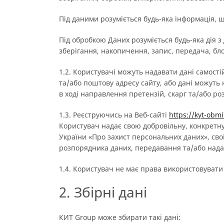
Під даними розуміється будь-яка інформація, щ
Під обробкою Даних розуміється будь-яка дія 
зберігання, накопичення, запис, передача, бл
1.2. Користувачі можуть надавати дані самост
та/або поштову адресу сайту, або дані можуть н
в ході направлення претензій, скарг та/або ро
1.3. Реєструючись на Веб-сайті
https://kyt-obm
Користувач надає свою добровільну, конкретну
України «Про захист персональних даних», сво
розпорядника даних, передавання та/або нада
1.4. Користувач не має права використовувати
2. Збірні дані
КИТ Group може збирати такі дані: