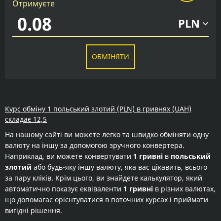
Отримуєте
PLN
ОБМІНЯТИ
Курс обміну 1 польський злотий (PLN) в гривнях (UAH)
складає 12,5
На нашому сайті ви можете легко та швидко обміняти одну
валюту на іншу за допомогою зручного конвертера.
Наприклад, ви можете конвертувати
1 гривні
в
польський
злотий
або будь-яку іншу валюту, яка вас цікавить, всього
за пару кліків. Крім цього, ви знайдете калькулятор, який
автоматично показує еквіваленти
1 гривні
в різних валютах,
що допомагає орієнтуватися в поточних курсах і приймати
вигідні рішення.