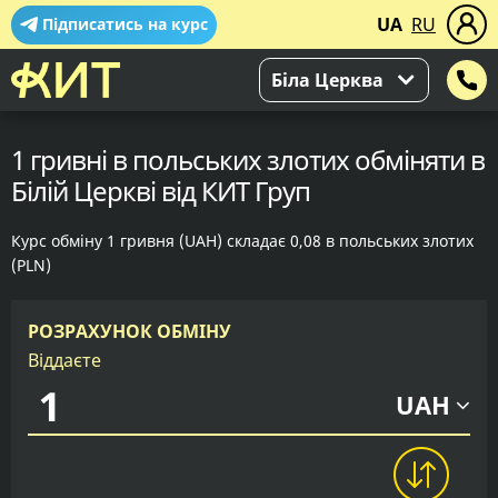
UA
RU
Підписатись на курс
Біла Церква
1 гривні в польських злотих обміняти в
Білій Церкві від КИТ Груп
Курс обміну 1 гривня (UAH) складає 0,08 в польських злотих
(PLN)
РОЗРАХУНОК ОБМІНУ
Віддаєте
UAH