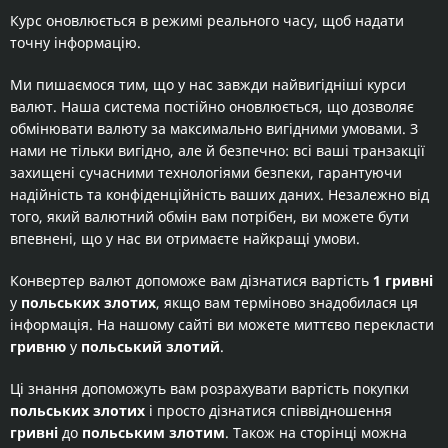
Курс оновлюється в режимі реального часу, щоб надати
точну інформацію.
Ми пишаємося тим, що у нас завжди найвигідніші курси
валют. Наша система постійно оновлюється, що дозволяє
обмінювати валюту за максимально вигідними умовами. З
нами не тільки вигідно, але й безпечно: всі ваші транзакції
захищені сучасними технологіями безпеки, гарантуючи
надійність та конфіденційність ваших даних. Незалежно від
того, який валютний обмін вам потрібен, ви можете бути
впевнені, що у нас ви отримаєте найкращі умови.
Конвертер валют допоможе вам дізнатися вартість
1 гривні
у
польських злотих
, якщо вам терміново знадобилася ця
інформація. На нашому сайті ви можете миттєво перекласти
гривню
у
польський злотий
.
Ці знання допоможуть вам розрахувати вартість покупки
польських злотих
і просто дізнатися співвідношення
гривні
до
польським злотим
. Також на сторінці можна