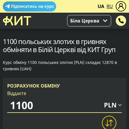
UA
RU
Підписатись на курс
Біла Церква
1100 польських злотих в гривнях
обміняти в Білій Церкві від КИТ Груп
Курс обміну 1100 польських злотих (PLN) складає 12870 в
гривнях (UAH)
РОЗРАХУНОК ОБМІНУ
Віддаєте
PLN