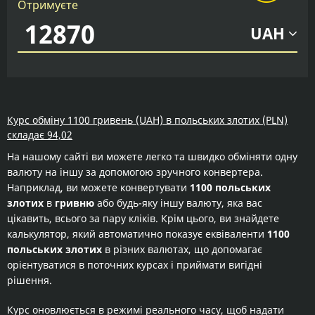
Отримуєте
UAH
Курс обміну 1100 гривень (UAH) в польських злотих (PLN)
складає 94,02
На нашому сайті ви можете легко та швидко обміняти одну
валюту на іншу за допомогою зручного конвертера.
Наприклад, ви можете конвертувати
1100 польських
злотих
в
гривню
або будь-яку іншу валюту, яка вас
цікавить, всього за пару кліків. Крім цього, ви знайдете
калькулятор, який автоматично показує еквіваленти
1100
польських злотих
в різних валютах, що допомагає
орієнтуватися в поточних курсах і приймати вигідні
рішення.
Курс оновлюється в режимі реального часу, щоб надати