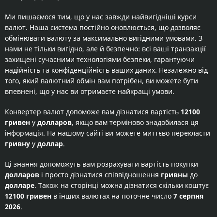
Ми пишаємося тим, що у нас завжди найвигідніші курси
валют. Наша система постійно оновлюється, що дозволяє
обмінювати валюту за максимально вигідними умовами. З
нами не тільки вигідно, але й безпечно: всі ваші транзакції
захищені сучасними технологіями безпеки, гарантуючи
надійність та конфіденційність ваших даних. Незалежно від
того, який валютний обмін вам потрібен, ви можете бути
впевнені, що у нас ви отримаєте найкращі умови.
Конвертер валют допоможе вам дізнатися вартість
12100
гривен
у
долларов
, якщо вам терміново знадобилася ця
інформація. На нашому сайті ви можете миттєво перекласти
гривну
у
доллар
.
Ці знання допоможуть вам розрахувати вартість покупки
долларов
і просто дізнатися співвідношення
гривны
до
долларе
. Також на сторінці можна дізнатися скільки коштує
12100 гривен
в інших валютах на поточне число
7 серпня
2026
.