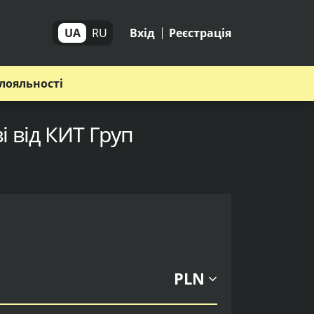
UA
RU
Вхід
Реєстрація
лояльності
і від КИТ Груп
PLN