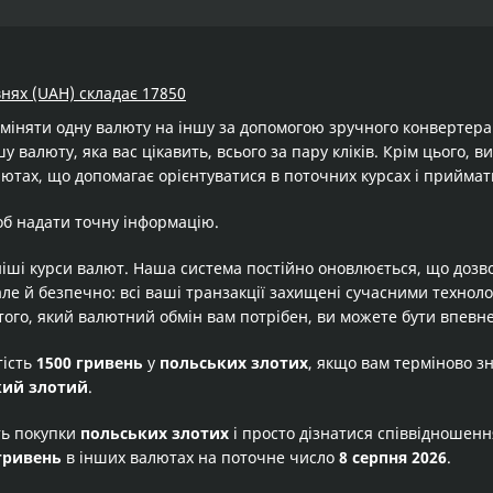
внях (UAH) складає 17850
бміняти одну валюту на іншу за допомогою зручного конвертер
у валюту, яка вас цікавить, всього за пару кліків. Крім цього,
лютах, що допомагає орієнтуватися в поточних курсах і приймат
об надати точну інформацію.
іші курси валют. Наша система постійно оновлюється, що дозв
але й безпечно: всі ваші транзакції захищені сучасними технол
того, який валютний обмін вам потрібен, ви можете бути впевне
тість
1500 гривень
у
польських злотих
, якщо вам терміново з
кий злотий
.
ть покупки
польських злотих
і просто дізнатися співвідношен
гривень
в інших валютах на поточне число
8 серпня 2026
.