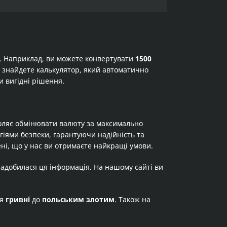
а. Наприклад, ви можете конвертувати
1500
 ви знайдете калькулятор, який автоматично
и вигідні рішення.
оляє обмінювати валюту за максимально
огіями безпеки, гарантуючи надійність та
ні, що у нас ви отримаєте найкращі умови.
надобилася ця інформація. На нашому сайті ви
ня
гривні
до
польським злотим
. Також на