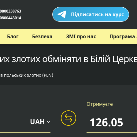
0800338763
Підписатись на курс
0800443014
Блог
Безпека
ЗМІ про нас
Програма 
х злотих обміняти в Білій Церкв
 в польських злотих (PLN)
Отримуєте
UAH