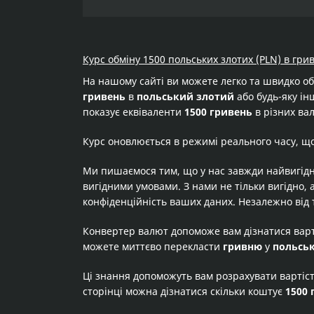
Курс обміну 1500 польських злотих (PLN) в гри
На нашому сайті ви можете легко та швидко о
гривень
в
польський злотий
або будь-яку інш
показує еквіваленти
1500 гривень
в різних ва
Курс оновлюється в режимі реального часу, щ
Ми пишаємося тим, що у нас завжди найвигідн
вигідними умовами. З нами не тільки вигідно, 
конфіденційність ваших даних. Незалежно від 
Конвертер валют допоможе вам дізнатися вар
можете миттєво перекласти
гривню
у
польсь
Ці знання допоможуть вам розрахувати вартіс
сторінці можна дізнатися скільки коштує
1500 