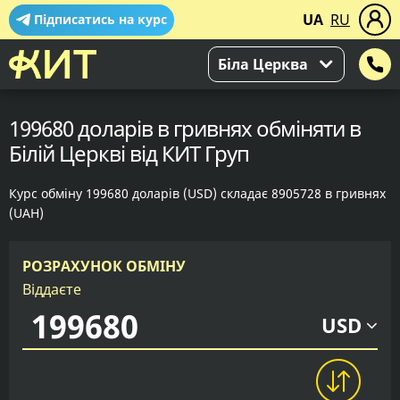
UA
RU
Підписатись на курс
Біла Церква
199680 доларів в гривнях обміняти в
Білій Церкві від КИТ Груп
Курс обміну 199680 доларів (USD) складає 8905728 в гривнях
(UAH)
РОЗРАХУНОК ОБМІНУ
Віддаєте
USD