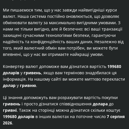
Ми пишаємося тим, що у нас завжди найвигідніші курси
валют. Наша система постійно оновлюється, що дозволяє
обмінювати валюту за максимально вигідними умовами. З
нами не тільки вигідно, але й безпечно: всі ваші транзакції
захищені сучасними технологіями безпеки, гарантуючи
надійність та конфіденційність ваших даних. Незалежно від
того, який валютний обмін вам потрібен, ви можете бути
впевнені, що у нас ви отримаєте найкращі умови.
Конвертер валют допоможе вам дізнатися вартість
199680
доларів
у
гривень
, якщо вам терміново знадобилася ця
інформація. На нашому сайті ви можете миттєво перекласти
долар
у
гривню
.
Ці знання допоможуть вам розрахувати вартість покупки
гривень
і просто дізнатися співвідношення
долара
до
гривні
. Також на сторінці можна дізнатися скільки коштує
199680 доларів
в інших валютах на поточне число
7 серпня
2026
.