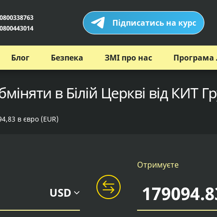
0800338763
Підписатись на курс
0800443014
Блог
Безпека
ЗМІ про нас
Програма 
бміняти в Білій Церкві від КИТ Г
4,83 в євро (EUR)
Отримуєте
USD