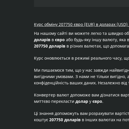
Курс обміну 207750 євро (EUR) в доларах (USD)
На нашому сайті ви можете легко та швидко о
доларів
в
євро
або будь-яку іншу валюту, яка в
207750 доларів
в різних валютах, що допомагає
Курс оновлюється в режимі реального часу, щ
Ми пишаємося тим, що у нас завжди найвигідн
вигідними умовами. З нами не тільки вигідно, 
конфіденційність ваших даних. Незалежно від 
Конвертер валют допоможе вам дізнатися вар
миттєво перекласти
долар
у
євро
.
Ці знання допоможуть вам розрахувати вартіс
коштує
207750 доларів
в інших валютах на по