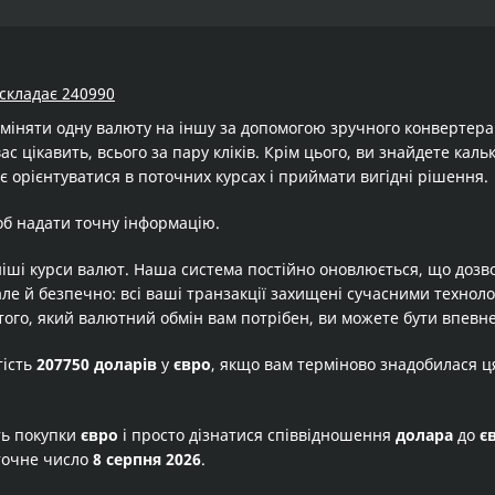
 складає 240990
бміняти одну валюту на іншу за допомогою зручного конвертер
ас цікавить, всього за пару кліків. Крім цього, ви знайдете ка
 орієнтуватися в поточних курсах і приймати вигідні рішення.
об надати точну інформацію.
іші курси валют. Наша система постійно оновлюється, що дозв
але й безпечно: всі ваші транзакції захищені сучасними технол
того, який валютний обмін вам потрібен, ви можете бути впевне
тість
207750 доларів
у
євро
, якщо вам терміново знадобилася ц
ть покупки
євро
і просто дізнатися співвідношення
долара
до
є
точне число
8 серпня 2026
.