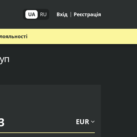
UA
RU
Вхід
Реєстрація
лояльності
руп
EUR