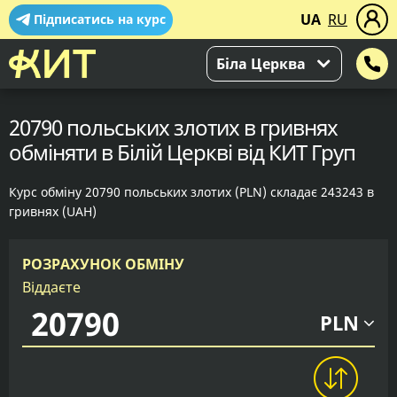
UA
RU
Підписатись на курс
Біла Церква
20790 польських злотих в гривнях
обміняти в Білій Церкві від КИТ Груп
Курс обміну 20790 польських злотих (PLN) складає 243243 в
гривнях (UAH)
РОЗРАХУНОК ОБМІНУ
Віддаєте
PLN