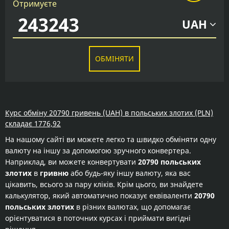
Отримуєте
UAH
ОБМІНЯТИ
Курс обміну 20790 гривень (UAH) в польських злотих (PLN)
складає 1776,92
На нашому сайті ви можете легко та швидко обміняти одну
валюту на іншу за допомогою зручного конвертера.
Наприклад, ви можете конвертувати
20790 польських
злотих
в
гривню
або будь-яку іншу валюту, яка вас
цікавить, всього за пару кліків. Крім цього, ви знайдете
калькулятор, який автоматично показує еквіваленти
20790
польських злотих
в різних валютах, що допомагає
орієнтуватися в поточних курсах і приймати вигідні