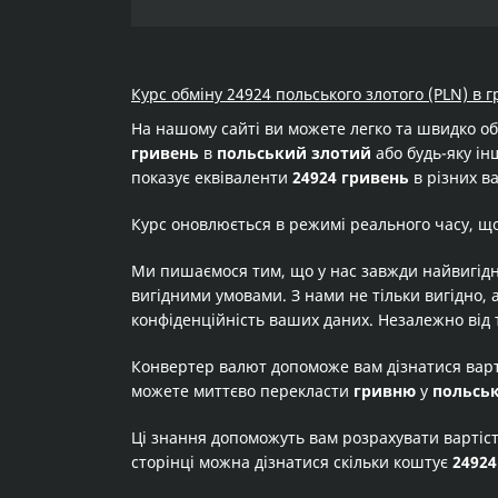
Курс обміну 24924 польського злотого (PLN) в 
На нашому сайті ви можете легко та швидко о
гривень
в
польський злотий
або будь-яку інш
показує еквіваленти
24924 гривень
в різних в
Курс оновлюється в режимі реального часу, щ
Ми пишаємося тим, що у нас завжди найвигідн
вигідними умовами. З нами не тільки вигідно, 
конфіденційність ваших даних. Незалежно від 
Конвертер валют допоможе вам дізнатися вар
можете миттєво перекласти
гривню
у
польсь
Ці знання допоможуть вам розрахувати вартіс
сторінці можна дізнатися скільки коштує
24924