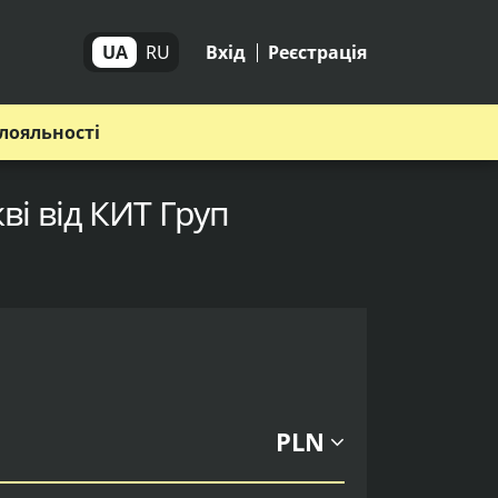
UA
RU
Вхід
Реєстрація
лояльності
ві від КИТ Груп
PLN