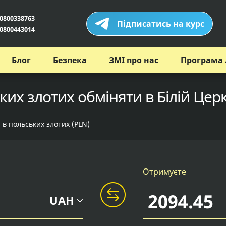
0800338763
Підписатись на курс
0800443014
Блог
Безпека
ЗМІ про нас
Програма 
их злотих обміняти в Білій Церк
 в польських злотих (PLN)
Отримуєте
UAH