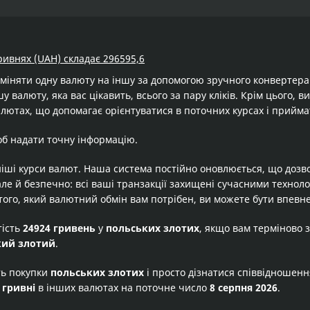
гривнях (UAH) складає 296595,6
бміняти одну валюту на іншу за допомогою зручного конвертер
у валюту, яка вас цікавить, всього за пару кліків. Крім цього,
алютах, що допомагає орієнтуватися в поточних курсах і прийма
об надати точну інформацію.
іші курси валют. Наша система постійно оновлюється, що дозв
але й безпечно: всі ваші транзакції захищені сучасними технол
того, який валютний обмін вам потрібен, ви можете бути впевне
тість
24924 гривень
у
польських злотих
, якщо вам терміново 
кий злотий
.
ть покупки
польських злотих
і просто дізнатися співвідношен
 гривні
в інших валютах на поточне число
8 серпня 2026
.