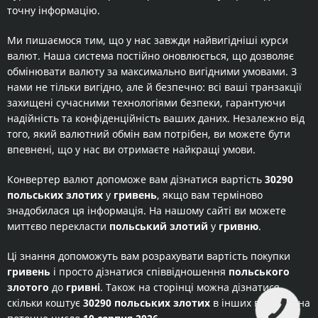
точну інформацію.
Ми пишаємося тим, що у нас завжди найвигідніші курси
валют. Наша система постійно оновлюється, що дозволяє
обмінювати валюту за максимально вигідними умовами. З
нами не тільки вигідно, але й безпечно: всі ваші транзакції
захищені сучасними технологіями безпеки, гарантуючи
надійність та конфіденційність ваших даних. Незалежно від
того, який валютний обмін вам потрібен, ви можете бути
впевнені, що у нас ви отримаєте найкращі умови.
Конвертер валют допоможе вам дізнатися вартість
30290
польських злотих
у
гривень
, якщо вам терміново
знадобилася ця інформація. На нашому сайті ви можете
миттєво перекласти
польський злотий
у
гривню
.
Ці знання допоможуть вам розрахувати вартість покупки
гривень
і просто дізнатися співвідношення
польського
злотого
до
гривні
. Також на сторінці можна дізнатися
скільки коштує
30290 польських злотих
в інших валютах на