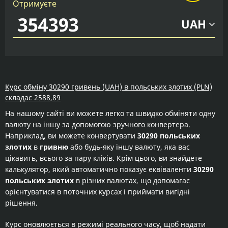
Отримуєте
UAH
Курс обміну 30290 гривень (UAH) в польських злотих (PLN)
складає 2588,89
На нашому сайті ви можете легко та швидко обміняти одну
валюту на іншу за допомогою зручного конвертера.
Наприклад, ви можете конвертувати
30290 польських
злотих
в
гривню
або будь-яку іншу валюту, яка вас
цікавить, всього за пару кліків. Крім цього, ви знайдете
калькулятор, який автоматично показує еквіваленти
30290
польських злотих
в різних валютах, що допомагає
орієнтуватися в поточних курсах і приймати вигідні
рішення.
Курс оновлюється в режимі реального часу, щоб надати