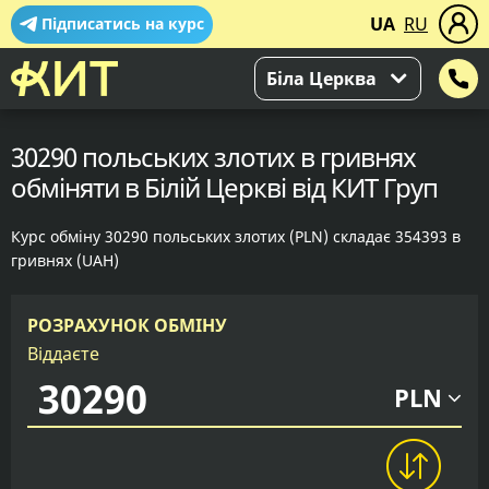
UA
RU
Підписатись на курс
Біла Церква
30290 польських злотих в гривнях
обміняти в Білій Церкві від КИТ Груп
Курс обміну 30290 польських злотих (PLN) складає 354393 в
гривнях (UAH)
РОЗРАХУНОК ОБМІНУ
Віддаєте
PLN