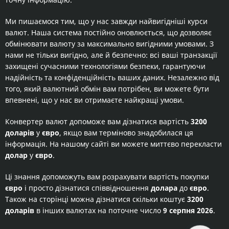
Ми пишаємося тим, що у нас завжди найвигідніші курси
валют. Наша система постійно оновлюється, що дозволяє
обмінювати валюту за максимально вигідними умовами. З
нами не тільки вигідно, але й безпечно: всі ваші транзакції
захищені сучасними технологіями безпеки, гарантуючи
надійність та конфіденційність ваших даних. Незалежно від
того, який валютний обмін вам потрібен, ви можете бути
впевнені, що у нас ви отримаєте найкращі умови.
Конвертер валют допоможе вам дізнатися вартість
3200
доларів
у
євро
, якщо вам терміново знадобилася ця
інформація. На нашому сайті ви можете миттєво перекласти
долар
у
євро
.
Ці знання допоможуть вам розрахувати вартість покупки
євро
і просто дізнатися співвідношення
долара
до
євро
.
Також на сторінці можна дізнатися скільки коштує
3200
доларів
в інших валютах на поточне число
9 серпня 2026
.