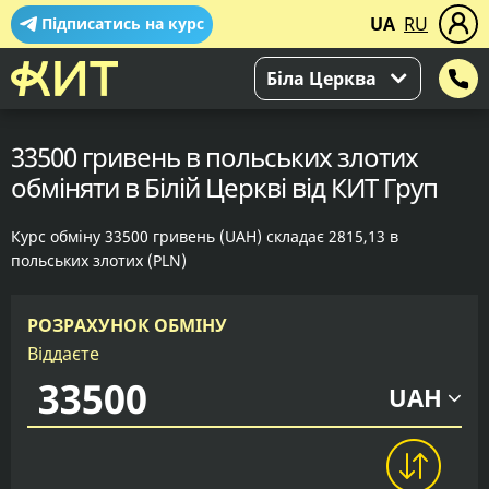
UA
RU
Підписатись на курс
Біла Церква
33500 гривень в польських злотих
обміняти в Білій Церкві від КИТ Груп
Курс обміну 33500 гривень (UAH) складає 2815,13 в
польських злотих (PLN)
РОЗРАХУНОК ОБМІНУ
Віддаєте
UAH