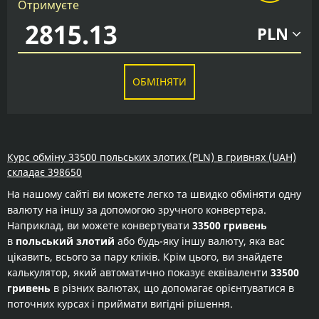
Отримуєте
PLN
ОБМІНЯТИ
Курс обміну 33500 польських злотих (PLN) в гривнях (UAH)
складає 398650
На нашому сайті ви можете легко та швидко обміняти одну
валюту на іншу за допомогою зручного конвертера.
Наприклад, ви можете конвертувати
33500 гривень
в
польський злотий
або будь-яку іншу валюту, яка вас
цікавить, всього за пару кліків. Крім цього, ви знайдете
калькулятор, який автоматично показує еквіваленти
33500
гривень
в різних валютах, що допомагає орієнтуватися в
поточних курсах і приймати вигідні рішення.