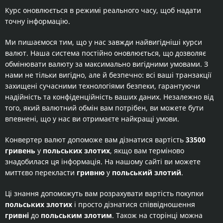
Курс оновлюється в режимі реального часу, щоб надати
точну інформацію.
Ми пишаємося тим, що у нас завжди найвигідніші курси
валют. Наша система постійно оновлюється, що дозволяє
обмінювати валюту за максимально вигідними умовами. З
нами не тільки вигідно, але й безпечно: всі ваші транзакції
захищені сучасними технологіями безпеки, гарантуючи
надійність та конфіденційність ваших даних. Незалежно від
того, який валютний обмін вам потрібен, ви можете бути
впевнені, що у нас ви отримаєте найкращі умови.
Конвертер валют допоможе вам дізнатися вартість
33500
гривень
у
польських злотих
, якщо вам терміново
знадобилася ця інформація. На нашому сайті ви можете
миттєво перекласти
гривню
у
польський злотий
.
Ці знання допоможуть вам розрахувати вартість покупки
польських злотих
і просто дізнатися співвідношення
гривні
до
польським злотим
. Також на сторінці можна