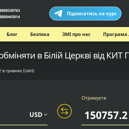
0800338763
Підписатись на курс
0800443014
Блог
Безпека
ЗМІ про нас
Програма 
обміняти в Білій Церкві від КИТ 
2 в гривнях (UAH)
Отримуєте
USD