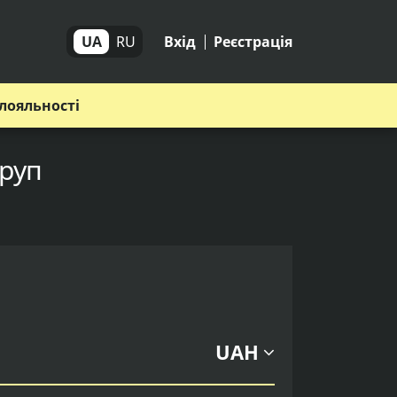
UA
RU
Вхід
Реєстрація
лояльності
Груп
UAH