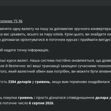
складає 75,96
бміняти одну валюту на іншу за допомогою зручного конвертер
а вас цікавить, всього за пару кліків. Крім цього, ви знайдете 
 допомагає орієнтуватися в поточних курсах і приймати вигідні
об надати точну інформацію.
іші курси валют. Наша система постійно оновлюється, що дозв
але й безпечно: всі ваші транзакції захищені сучасними технол
того, який валютний обмін вам потрібен, ви можете бути впевне
тість
3384 доларів
у
гривень
, якщо вам терміново знадобилася
ть покупки
гривень
і просто дізнатися співвідношення
долара
а поточне число
6 серпня 2026
.