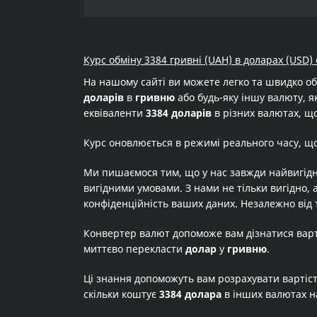
Курс обміну 3384 гривні (UAH) в доларах (USD) 
На нашому сайті ви можете легко та швидко о
доларів
в
гривню
або будь-яку іншу валюту, як
еквіваленти
3384 доларів
в різних валютах, що
Курс оновлюється в режимі реального часу, щ
Ми пишаємося тим, що у нас завжди найвигідн
вигідними умовами. З нами не тільки вигідно, 
конфіденційність ваших даних. Незалежно від 
Конвертер валют допоможе вам дізнатися вар
миттєво перекласти
долар
у
гривню
.
Ці знання допоможуть вам розрахувати вартіс
скільки коштує
3384 долара
в інших валютах н