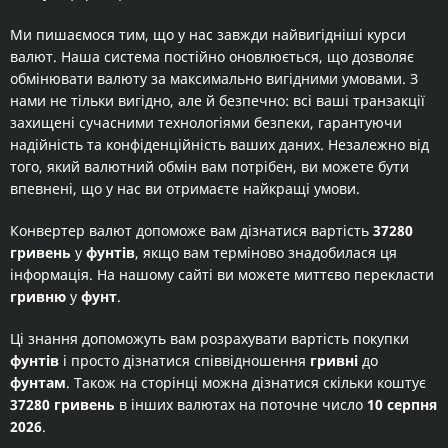
Ми пишаємося тим, що у нас завжди найвигідніші курси
валют. Наша система постійно оновлюється, що дозволяє
обмінювати валюту за максимально вигідними умовами. З
нами не тільки вигідно, але й безпечно: всі ваші транзакції
захищені сучасними технологіями безпеки, гарантуючи
надійність та конфіденційність ваших даних. Незалежно від
того, який валютний обмін вам потрібен, ви можете бути
впевнені, що у нас ви отримаєте найкращі умови.
Конвертер валют допоможе вам дізнатися вартість
37280
гривень
у
фунтів
, якщо вам терміново знадобилася ця
інформація. На нашому сайті ви можете миттєво перекласти
гривню
у
фунт
.
Ці знання допоможуть вам розрахувати вартість покупки
фунтів
і просто дізнатися співвідношення
гривні
до
фунтам
. Також на сторінці можна дізнатися скільки коштує
37280 гривень
в інших валютах на поточне число
10 серпня
2026
.