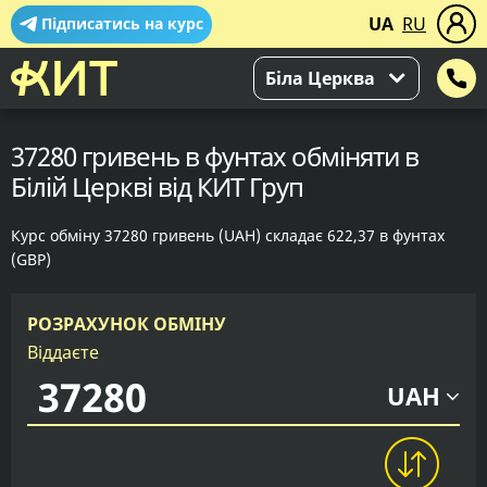
UA
RU
Підписатись на курс
Біла Церква
37280 гривень в фунтах обміняти в
Білій Церкві від КИТ Груп
Курс обміну 37280 гривень (UAH) складає 622,37 в фунтах
(GBP)
РОЗРАХУНОК ОБМІНУ
Віддаєте
UAH