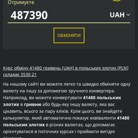
Отримуєте
UAH
ОБМІНЯТИ
Курс обміну 41480 гривень (UAH) в польських злотих (PLN)
складає 3530,21
На нашому сайті ви можете легко та швидко обміняти одну
валюту на іншу за допомогою зручного конвертера.
Наприклад, ви можете конвертувати
41480 польських
злотих
в
гривню
або будь-яку іншу валюту, яка вас
цікавить, всього за пару кліків. Крім цього, ви знайдете
калькулятор, який автоматично показує еквіваленти
41480
польських злотих
в різних валютах, що допомагає
орієнтуватися в поточних курсах і приймати вигідні