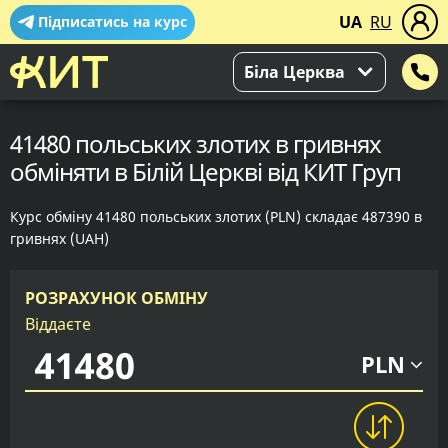
UA
RU
Підписатись на курс
Біла Церква
41480 польських злотих в гривнях
обміняти в Білій Церкві від КИТ Груп
Курс обміну 41480 польських злотих (PLN) складає 487390 в
гривнях (UAH)
РОЗРАХУНОК ОБМІНУ
Віддаєте
PLN