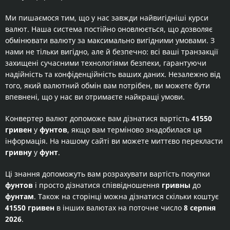
Ми пишаємося тим, що у нас завжди найвигідніші курси
валют. Наша система постійно оновлюється, що дозволяє
обмінювати валюту за максимально вигідними умовами. З
нами не тільки вигідно, але й безпечно: всі ваші транзакції
захищені сучасними технологіями безпеки, гарантуючи
надійність та конфіденційність ваших даних. Незалежно від
того, який валютний обмін вам потрібен, ви можете бути
впевнені, що у нас ви отримаєте найкращі умови.
Конвертер валют допоможе вам дізнатися вартість
41550
гривен
у
фунтов
, якщо вам терміново знадобилася ця
інформація. На нашому сайті ви можете миттєво перекласти
гривну
у
фунт
.
Ці знання допоможуть вам розрахувати вартість покупки
фунтов
і просто дізнатися співвідношення
гривны
до
фунтам
. Також на сторінці можна дізнатися скільки коштує
41550 гривен
в інших валютах на поточне число
8 серпня
2026
.