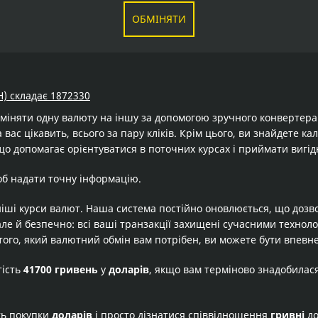
ОБМІНЯТИ
H) складає 1872330
бміняти одну валюту на іншу за допомогою зручного конвертер
 вас цікавить, всього за пару кліків. Крім цього, ви знайдете к
що допомагає орієнтуватися в поточних курсах і приймати вигід
об надати точну інформацію.
іші курси валют. Наша система постійно оновлюється, що дозв
але й безпечно: всі ваші транзакції захищені сучасними технол
того, який валютний обмін вам потрібен, ви можете бути впевне
тість
41700 гривень
у
доларів
, якщо вам терміново знадобилас
ть покупки
доларів
і просто дізнатися співвідношення
гривні
д