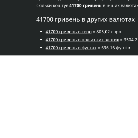
скільки коштує
41700 гривень
в інших валюта
41700 гривень в других валютах
41700 гривень в євро
= 805,02 євро
41700 гривень в польських злотих
= 3504,2
41700 гривень в фунтах
= 696,16 фунтів