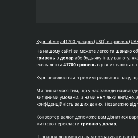
Курс обміну 41700 доларів (USD) в гривнях (UA
На нашому сайті ви можете легко та швидко о
гривень
в
долар
або будь-яку іншу валюту, яка
еквіваленти
41700 гривень
в різних валютах, 
Курс оновлюється в режимі реального часу, щ
Ми пишаємося тим, що у нас завжди найвигідн
вигідними умовами. З нами не тільки вигідно, 
конфіденційність ваших даних. Незалежно від 
Конвертер валют допоможе вам дізнатися вар
миттєво перекласти
гривню
у
долар
.
Ці знання допоможуть вам розрахувати вартіс