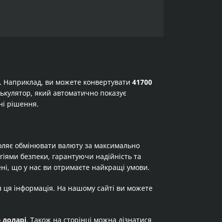
а. Наприклад, ви можете конвертувати
41700
алькулятор, який автоматично показує
ні рішення.
оляє обмінювати валюту за максимально
огіями безпеки, гарантуючи надійність та
ні, що у нас ви отримаєте найкращі умови.
я ця інформація. На нашому сайті ви можете
о
доларі
. Також на сторінці можна дізнатися