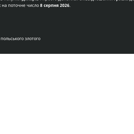
х на поточне число
8 серпня 2026
.
 польського злотого
Правила сервісу
Політика конфіденційності
Банківське золото