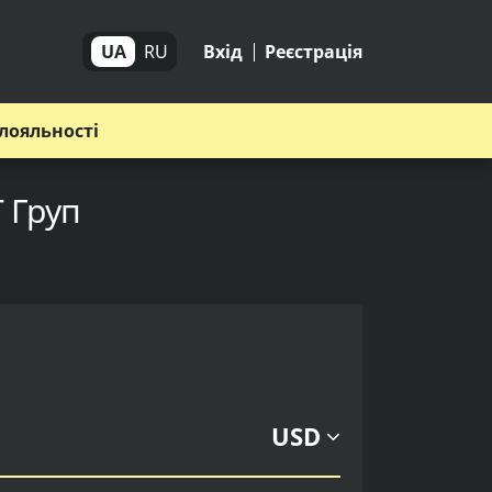
UA
RU
Вхід
Реєстрація
лояльності
Т Груп
USD