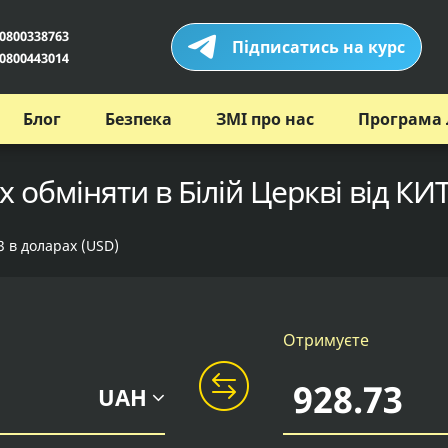
0800338763
Підписатись на курс
0800443014
Блог
Безпека
ЗМІ про нас
Програма 
 обміняти в Білій Церкві від КИ
3 в доларах (USD)
Отримуєте
UAH