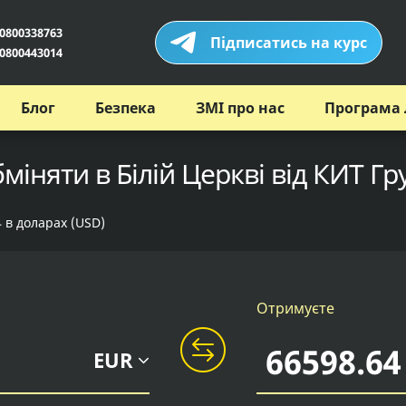
0800338763
Підписатись на курс
0800443014
Блог
Безпека
ЗМІ про нас
Програма 
міняти в Білій Церкві від КИТ Гр
4 в доларах (USD)
Отримуєте
EUR