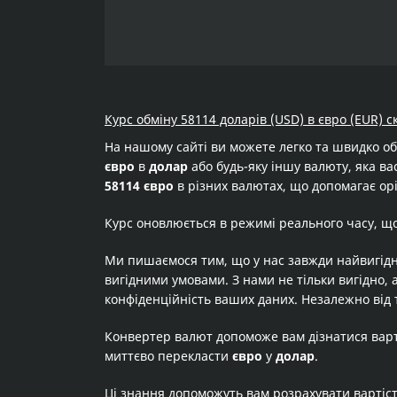
Курс обміну 58114 доларів (USD) в євро (EUR) с
На нашому сайті ви можете легко та швидко о
євро
в
долар
або будь-яку іншу валюту, яка вас
58114 євро
в різних валютах, що допомагає орі
Курс оновлюється в режимі реального часу, щ
Ми пишаємося тим, що у нас завжди найвигідн
вигідними умовами. З нами не тільки вигідно, 
конфіденційність ваших даних. Незалежно від 
Конвертер валют допоможе вам дізнатися вар
миттєво перекласти
євро
у
долар
.
Ці знання допоможуть вам розрахувати вартіс