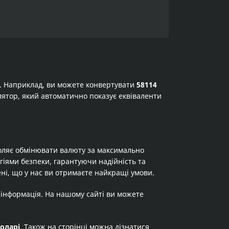
а. Наприклад, ви можете конвертувати
58114
кулятор, який автоматично показує еквіваленти
оляє обмінювати валюту за максимально
огіями безпеки, гарантуючи надійність та
ні, що у нас ви отримаєте найкращі умови.
 інформація. На нашому сайті ви можете
оларі
. Також на сторінці можна дізнатися