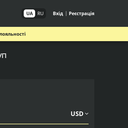
UA
RU
Вхід
Реєстрація
лояльності
уп
USD