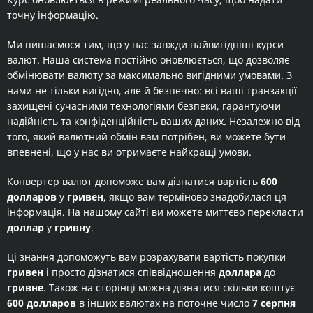
точну інформацію.
Ми пишаємося тим, що у нас завжди найвигідніші курси
валют. Наша система постійно оновлюється, що дозволяє
обмінювати валюту за максимально вигідними умовами. З
нами не тільки вигідно, але й безпечно: всі ваші транзакції
захищені сучасними технологіями безпеки, гарантуючи
надійність та конфіденційність ваших даних. Незалежно від
того, який валютний обмін вам потрібен, ви можете бути
впевнені, що у нас ви отримаєте найкращі умови.
Конвертер валют допоможе вам дізнатися вартість
600
долларов
у
гривен
, якщо вам терміново знадобилася ця
інформація. На нашому сайті ви можете миттєво перекласти
доллар
у
гривну
.
Ці знання допоможуть вам розрахувати вартість покупки
гривен
і просто дізнатися співвідношення
доллара
до
гривне
. Також на сторінці можна дізнатися скільки коштує
600 долларов
в інших валютах на поточне число
7 серпня