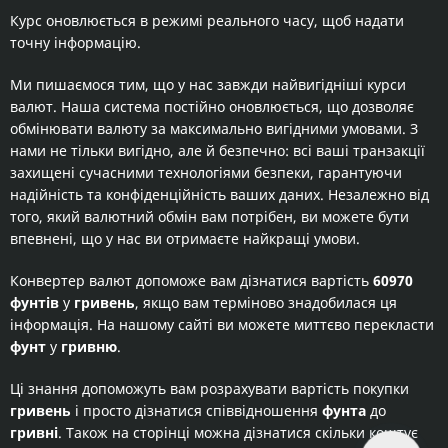
Курс оновлюється в режимі реального часу, щоб надати
точну інформацію.
Ми пишаємося тим, що у нас завжди найвигідніші курси
валют. Наша система постійно оновлюється, що дозволяє
обмінювати валюту за максимально вигідними умовами. З
нами не тільки вигідно, але й безпечно: всі ваші транзакції
захищені сучасними технологіями безпеки, гарантуючи
надійність та конфіденційність ваших даних. Незалежно від
того, який валютний обмін вам потрібен, ви можете бути
впевнені, що у нас ви отримаєте найкращі умови.
Конвертер валют допоможе вам дізнатися вартість
60970
фунтів
у
гривень
, якщо вам терміново знадобилася ця
інформація. На нашому сайті ви можете миттєво перекласти
фунт
у
гривню
.
Ці знання допоможуть вам розрахувати вартість покупки
гривень
і просто дізнатися співвідношення
фунта
до
гривні
. Також на сторінці можна дізнатися скільки коштує