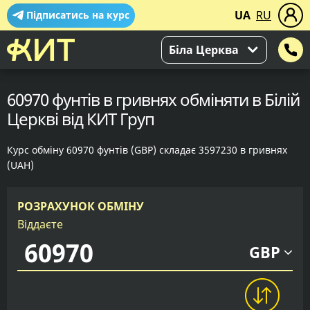
UA
RU
Підписатись на курс
Біла Церква
60970 фунтів в гривнях обміняти в Білій
Церкві від КИТ Груп
Курс обміну 60970 фунтів (GBP) складає 3597230 в гривнях
(UAH)
РОЗРАХУНОК ОБМІНУ
Віддаєте
GBP