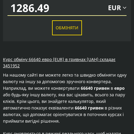
EUR
ОБМІНЯТИ
Курс обміну 66640 евро (EUR) в гривнах (UAH) складає
3451952
На нашому сайті ви можете легко та швидко обміняти одну
валюту на іншу за допомогою зручного конвертера.
Наприклад, ви можете конвертувати
66640 гривен
в
евро
або будь-яку іншу валюту, яка вас цікавить, всього за пару
кліків. Крім цього, ви знайдете калькулятор, який
автоматично показує еквіваленти
66640 гривен
в різних
валютах, що допомагає орієнтуватися в поточних курсах і
приймати вигідні рішення.
Курс оновлюється в режимі реального часу, щоб надати