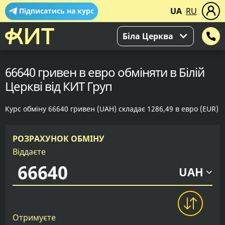
UA
RU
Підписатись на курс
Біла Церква
66640 гривен в евро обміняти в Білій
Церкві від КИТ Груп
Курс обміну 66640 гривен (UAH) складає 1286,49 в евро (EUR)
РОЗРАХУНОК ОБМІНУ
Віддаєте
UAH
Отримуєте