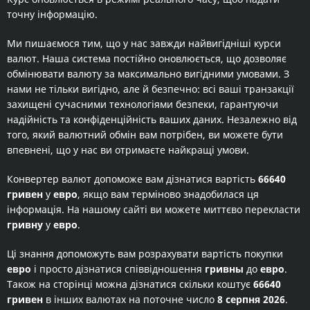
точну інформацію.
Ми пишаємося тим, що у нас завжди найвигідніші курси
валют. Наша система постійно оновлюється, що дозволяє
обмінювати валюту за максимально вигідними умовами. З
нами не тільки вигідно, але й безпечно: всі ваші транзакції
захищені сучасними технологіями безпеки, гарантуючи
надійність та конфіденційність ваших даних. Незалежно від
того, який валютний обмін вам потрібен, ви можете бути
впевнені, що у нас ви отримаєте найкращі умови.
Конвертер валют допоможе вам дізнатися вартість
66640
гривен
у
евро
, якщо вам терміново знадобилася ця
інформація. На нашому сайті ви можете миттєво перекласти
гривну
у
евро
.
Ці знання допоможуть вам розрахувати вартість покупки
евро
і просто дізнатися співвідношення
гривны
до
евро
.
Також на сторінці можна дізнатися скільки коштує
66640
гривен
в інших валютах на поточне число
8 серпня 2026
.