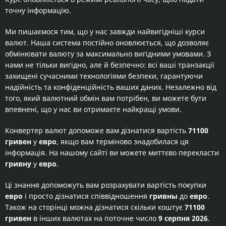
точну інформацію.
Ми пишаємося тим, що у нас завжди найвигідніші курси
валют. Наша система постійно оновлюється, що дозволяє
обмінювати валюту за максимально вигідними умовами. З
нами не тільки вигідно, але й безпечно: всі ваші транзакції
захищені сучасними технологіями безпеки, гарантуючи
надійність та конфіденційність ваших даних. Незалежно від
того, який валютний обмін вам потрібен, ви можете бути
впевнені, що у нас ви отримаєте найкращі умови.
Конвертер валют допоможе вам дізнатися вартість
71100
гривен
у
евро
, якщо вам терміново знадобилася ця
інформація. На нашому сайті ви можете миттєво перекласти
гривну
у
евро
.
Ці знання допоможуть вам розрахувати вартість покупки
евро
і просто дізнатися співвідношення
гривны
до
евро
.
Також на сторінці можна дізнатися скільки коштує
71100
гривен
в інших валютах на поточне число
9 серпня 2026
.