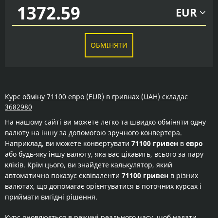
EUR
ОБМІНЯТИ
Курс обміну 71100 евро (EUR) в гривнах (UAH) складає
3682980
На нашому сайті ви можете легко та швидко обміняти одну
валюту на іншу за допомогою зручного конвертера.
Наприклад, ви можете конвертувати
71100 гривен
в
евро
або будь-яку іншу валюту, яка вас цікавить, всього за пару
кліків. Крім цього, ви знайдете калькулятор, який
автоматично показує еквіваленти
71100 гривен
в різних
валютах, що допомагає орієнтуватися в поточних курсах і
приймати вигідні рішення.
Курс оновлюється в режимі реального часу, щоб надати