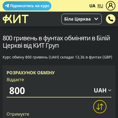
UA
RU
Підписатись на курс
Біла Церква
800 гривень в фунтах обміняти в Білій
Церкві від КИТ Груп
Курс обміну 800 гривень (UAH) складає 13,36 в фунтах (GBP)
РОЗРАХУНОК ОБМІНУ
Віддаєте
UAH
Отримуєте