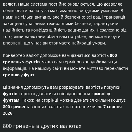
валют. Наша система постійно оновлюється, що дозволяє
обмінювати валюту за максимально вигідними умовами. З
нами не тільки вигідно, але й безпечно: всі ваші транзакції
захищені сучасними технологіями безпеки, гарантуючи
надійність та конфіденційність ваших даних. Незалежно від
того, який валютний обмін вам потрібен, ви можете бути
впевнені, що у нас ви отримаєте найкращі умови.
Конвертер валют допоможе вам дізнатися вартість
800
гривень
у
фунтів
, якщо вам терміново знадобилася ця
інформація. На нашому сайті ви можете миттєво перекласти
гривню
у
фунт
.
Ці знання допоможуть вам розрахувати вартість покупки
фунтів
і просто дізнатися співвідношення
гривні
до
фунтам
. Також на сторінці можна дізнатися скільки коштує
800 гривень
в інших валютах на поточне число
7 серпня
2026
.
800 гривень в других валютах