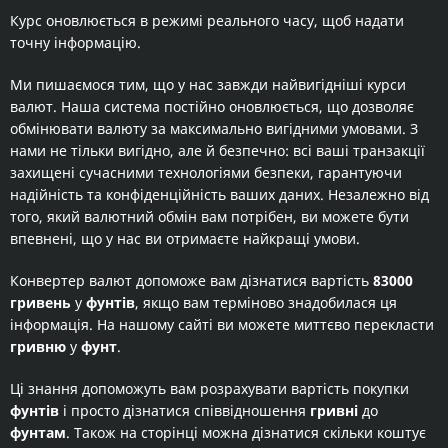
Курс оновлюється в режимі реального часу, щоб надати
точну інформацію.
Ми пишаємося тим, що у нас завжди найвигідніші курси
валют. Наша система постійно оновлюється, що дозволяє
обмінювати валюту за максимально вигідними умовами. З
нами не тільки вигідно, але й безпечно: всі ваші транзакції
захищені сучасними технологіями безпеки, гарантуючи
надійність та конфіденційність ваших даних. Незалежно від
того, який валютний обмін вам потрібен, ви можете бути
впевнені, що у нас ви отримаєте найкращі умови.
Конвертер валют допоможе вам дізнатися вартість
83000
гривень
у
фунтів
, якщо вам терміново знадобилася ця
інформація. На нашому сайті ви можете миттєво перекласти
гривню
у
фунт
.
Ці знання допоможуть вам розрахувати вартість покупки
фунтів
і просто дізнатися співвідношення
гривні
до
фунтам
. Також на сторінці можна дізнатися скільки коштує