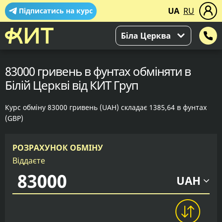
UA
RU
Підписатись на курс
Біла Церква
83000 гривень в фунтах обміняти в
Білій Церкві від КИТ Груп
Курс обміну 83000 гривень (UAH) складає 1385,64 в фунтах
(GBP)
РОЗРАХУНОК ОБМІНУ
Віддаєте
UAH