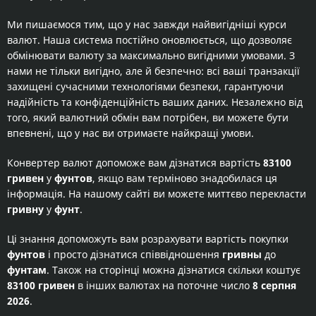
Ми пишаємося тим, що у нас завжди найвигідніші курси
валют. Наша система постійно оновлюється, що дозволяє
обмінювати валюту за максимально вигідними умовами. З
нами не тільки вигідно, але й безпечно: всі ваші транзакції
захищені сучасними технологіями безпеки, гарантуючи
надійність та конфіденційність ваших даних. Незалежно від
того, який валютний обмін вам потрібен, ви можете бути
впевнені, що у нас ви отримаєте найкращі умови.
Конвертер валют допоможе вам дізнатися вартість
83100
гривен
у
фунтов
, якщо вам терміново знадобилася ця
інформація. На нашому сайті ви можете миттєво перекласти
гривну
у
фунт
.
Ці знання допоможуть вам розрахувати вартість покупки
фунтов
і просто дізнатися співвідношення
гривны
до
фунтам
. Також на сторінці можна дізнатися скільки коштує
83100 гривен
в інших валютах на поточне число
8 серпня
2026
.