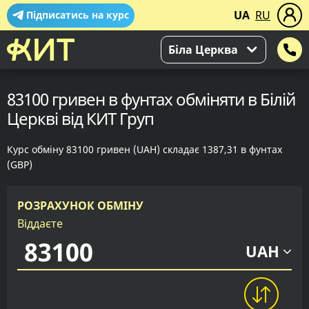
UA
RU
Підписатись на курс
Біла Церква
83100 гривен в фунтах обміняти в Білій
Церкві від КИТ Груп
Курс обміну 83100 гривен (UAH) складає 1387,31 в фунтах
(GBP)
РОЗРАХУНОК ОБМІНУ
Віддаєте
UAH