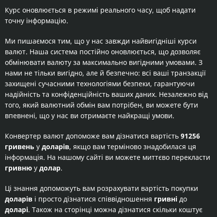
Курс оновлюється в режимі реального часу, щоб надати
точну інформацію.
Ми пишаємося тим, що у нас завжди найвигідніші курси
валют. Наша система постійно оновлюється, що дозволяє
обмінювати валюту за максимально вигідними умовами. З
нами не тільки вигідно, але й безпечно: всі ваші транзакції
захищені сучасними технологіями безпеки, гарантуючи
надійність та конфіденційність ваших даних. Незалежно від
того, який валютний обмін вам потрібен, ви можете бути
впевнені, що у нас ви отримаєте найкращі умови.
Конвертер валют допоможе вам дізнатися вартість
91256
гривень
у
доларів
, якщо вам терміново знадобилася ця
інформація. На нашому сайті ви можете миттєво перекласти
гривню
у
долар
.
Ці знання допоможуть вам розрахувати вартість покупки
доларів
і просто дізнатися співвідношення
гривні
до
доларі
. Також на сторінці можна дізнатися скільки коштує