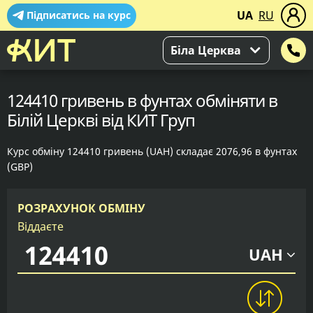
UA
RU
Підписатись на курс
Біла Церква
124410 гривень в фунтах обміняти в
Білій Церкві від КИТ Груп
Курс обміну 124410 гривень (UAH) складає 2076,96 в фунтах
(GBP)
РОЗРАХУНОК ОБМІНУ
Віддаєте
UAH