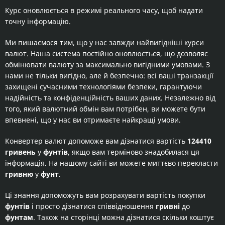
Курс оновлюється в режимі реального часу, щоб надати
точну інформацію.
Ми пишаємося тим, що у нас завжди найвигідніші курси
валют. Наша система постійно оновлюється, що дозволяє
обмінювати валюту за максимально вигідними умовами. З
нами не тільки вигідно, але й безпечно: всі ваші транзакції
захищені сучасними технологіями безпеки, гарантуючи
надійність та конфіденційність ваших даних. Незалежно від
того, який валютний обмін вам потрібен, ви можете бути
впевнені, що у нас ви отримаєте найкращі умови.
Конвертер валют допоможе вам дізнатися вартість
124410
гривень
у
фунтів
, якщо вам терміново знадобилася ця
інформація. На нашому сайті ви можете миттєво перекласти
гривню
у
фунт
.
Ці знання допоможуть вам розрахувати вартість покупки
фунтів
і просто дізнатися співвідношення
гривні
до
фунтам
. Також на сторінці можна дізнатися скільки коштує