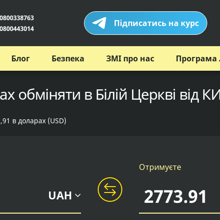
0800338763
Підписатись на курс
0800443014
Блог
Безпека
ЗМІ про нас
Програма 
х обміняти в Білій Церкві від К
,91 в доларах (USD)
Отримуєте
UAH