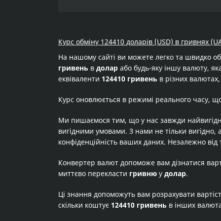
Курс обміну 124410 доларів (USD) в гривнях (U
На нашому сайті ви можете легко та швидко о
гривень
в
долар
або будь-яку іншу валюту, яка
еквіваленти
124410 гривень
в різних валютах,
Курс оновлюється в режимі реального часу, щ
Ми пишаємося тим, що у нас завжди найвигідн
вигідними умовами. З нами не тільки вигідно, 
конфіденційність ваших даних. Незалежно від 
Конвертер валют допоможе вам дізнатися вар
миттєво перекласти
гривню
у
долар
.
Ці знання допоможуть вам розрахувати вартіс
скільки коштує
124410 гривень
в інших валют