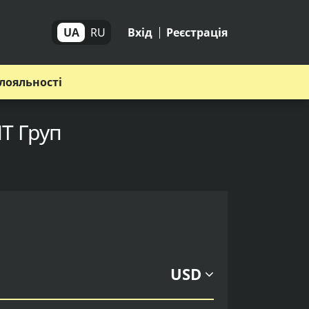
UA
RU
Вхід
Реєстрація
лояльності
ИТ Груп
USD