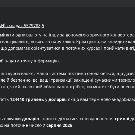
AH) складає 5579788,5
бміняти одну валюту на іншу за допомогою зручного конвертер
 вас цікавить, всього за пару кліків. Крім цього, ви знайдете к
 що допомагає орієнтуватися в поточних курсах і приймати вигі
об надати точну інформацію.
іші курси валют. Наша система постійно оновлюється, що дозв
але й безпечно: всі ваші транзакції захищені сучасними технол
того, який валютний обмін вам потрібен, ви можете бути впевне
тість
124410 гривень
у
доларів
, якщо вам терміново знадобила
ть покупки
доларів
і просто дізнатися співвідношення
гривні
д
ах на поточне число
7 серпня 2026
.