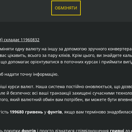
ОБМІНЯТИ
H) складає 11960832
бміняти одну валюту на іншу за допомогою зручного конвертер
вас цікавить, всього за пару кліків. Крім цього, ви знайдете ка
 що допомагає орієнтуватися в поточних курсах і приймати вигі
об надати точну інформацію.
іші курси валют. Наша система постійно оновлюється, що дозв
але й безпечно: всі ваші транзакції захищені сучасними технол
того, який валютний обмін вам потрібен, ви можете бути впевне
тість
199680 гривень
у
фунтів
, якщо вам терміново знадобилас
ть покупки
фунтів
і просто дізнатися співвідношення
гривні
до