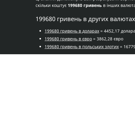
скільки коштує
199680 гривень
в інших валют
199680 гривень в других валюта
199680 гривень в доларах
= 4452,17 долар
199680 гривень в євро
= 3862,28 євро
199680 гривень в польських злотих
= 16779