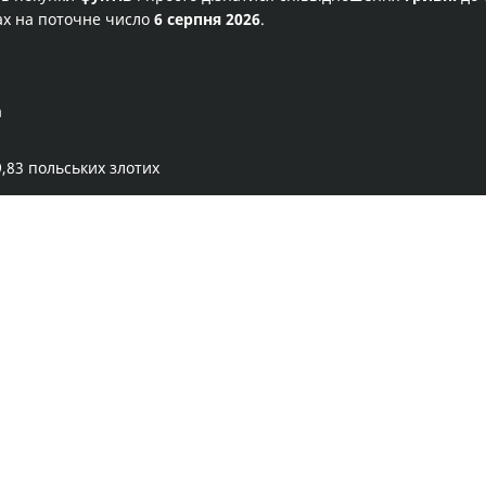
ах на поточне число
6 серпня 2026
.
х
а
,83 польських злотих
Правила сервісу
Політика конфіденційності
Банківське золото