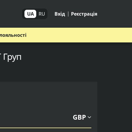
UA
RU
Вхід
Реєстрація
лояльності
Т Груп
GBP