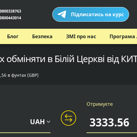
0800338763
Підписатись на курс
0800443014
Блог
Безпека
ЗМІ про нас
Програма 
 обміняти в Білій Церкві від КИ
,56 в фунтах (GBP)
Отримуєте
UAH