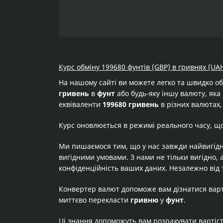
Курс обміну 199680 фунтів (GBP) в гривнях (UA
На нашому сайті ви можете легко та швидко о
гривень
в
фунт
або будь-яку іншу валюту, яка 
еквіваленти
199680 гривень
в різних валютах,
Курс оновлюється в режимі реального часу, щ
Ми пишаємося тим, що у нас завжди найвигідн
вигідними умовами. З нами не тільки вигідно, 
конфіденційність ваших даних. Незалежно від 
Конвертер валют допоможе вам дізнатися вар
миттєво перекласти
гривню
у
фунт
.
Ці знання допоможуть вам розрахувати вартіс