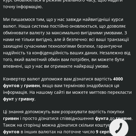
точну інформацію.
Ми пишаємося тим, що у нас завжди найвигідніші курси
валют. Наша система постійно оновлюється, що дозволяє
обмінювати валюту за максимально вигідними умовами. З
нами не тільки вигідно, але й безпечно: всі ваші транзакції
захищені сучасними технологіями безпеки, гарантуючи
надійність та конфіденційність ваших даних. Незалежно від
того, який валютний обмін вам потрібен, ви можете бути
впевнені, що у нас ви отримаєте найкращі умови.
Конвертер валют допоможе вам дізнатися вартість
4000
фунтов
у
гривен
, якщо вам терміново знадобилася ця
інформація. На нашому сайті ви можете миттєво перекласти
фунт
у
гривну
.
Ці знання допоможуть вам розрахувати вартість покупки
гривен
і просто дізнатися співвідношення
фунта
до
гривне
.
Також на сторінці можна дізнатися скільки коштує
4000
фунтов
в інших валютах на поточне число
9 серпня 2026
.