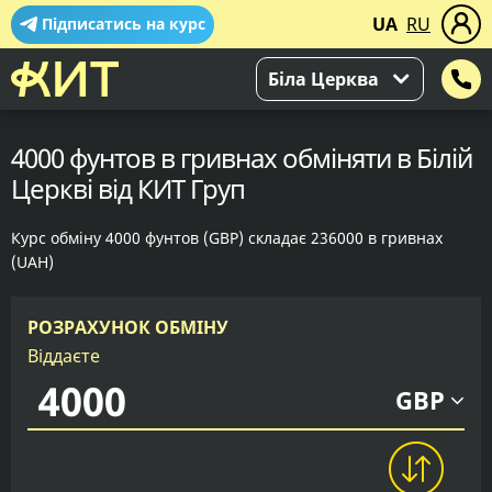
UA
RU
Підписатись на курс
Біла Церква
4000 фунтов в гривнах обміняти в Білій
Церкві від КИТ Груп
Курс обміну 4000 фунтов (GBP) складає 236000 в гривнах
(UAH)
РОЗРАХУНОК ОБМІНУ
Віддаєте
GBP