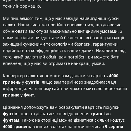
точну інформацію.
Ми пишаємося тим, що у нас завжди найвигідніші курси
валют. Наша система постійно оновлюється, що дозволяє
обмінювати валюту за максимально вигідними умовами. З
нами не тільки вигідно, але й безпечно: всі ваші транзакції
захищені сучасними технологіями безпеки, гарантуючи
надійність та конфіденційність ваших даних. Незалежно від
того, який валютний обмін вам потрібен, ви можете бути
впевнені, що у нас ви отримаєте найкращі умови.
Конвертер валют допоможе вам дізнатися вартість
4000
гривень
у
фунтів
, якщо вам терміново знадобилася ця
інформація. На нашому сайті ви можете миттєво перекласти
гривню
у
фунт
.
Ці знання допоможуть вам розрахувати вартість покупки
фунтів
і просто дізнатися співвідношення
гривні
до
фунтам
. Також на сторінці можна дізнатися скільки коштує
4000 гривень
в інших валютах на поточне число
9 серпня